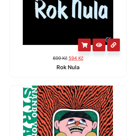
699
Kč
594
Kč
Rok Nula