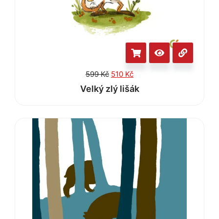
599
Kč
510
Kč
Velký zlý lišák