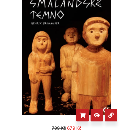
799
Kč
679
Kč