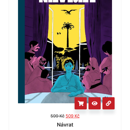
599
Kč
509
Kč
Návrat