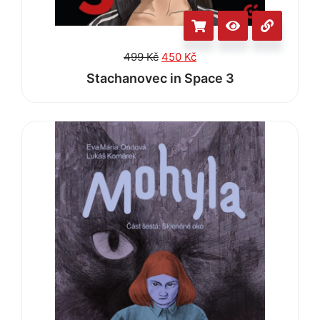
499
Kč
450
Kč
Stachanovec in Space 3