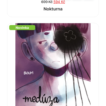
699
Kč
594
Kč
Nokturna
Novinka