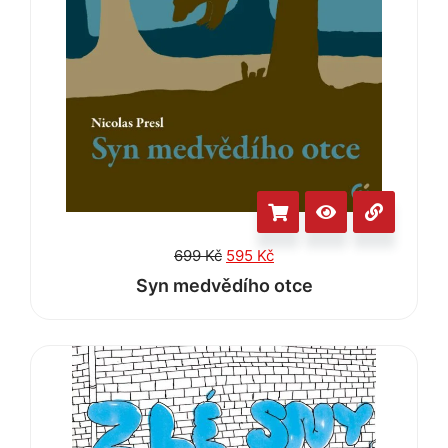
699
Kč
595
Kč
Syn medvědího otce