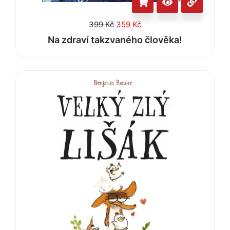
399
Kč
359
Kč
Na zdraví takzvaného člověka!