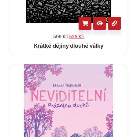
599
Kč
525
Kč
Krátké dějiny dlouhé války