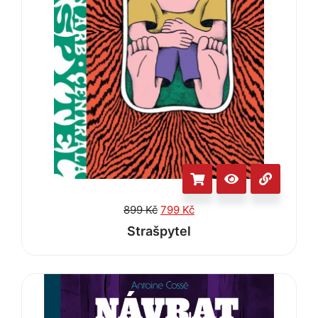
899
Kč
799
Kč
Strašpytel