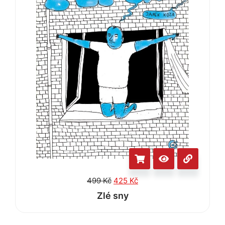
499
Kč
425
Kč
Zlé sny