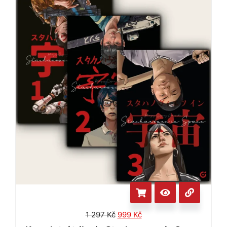
1 297
Kč
999
Kč