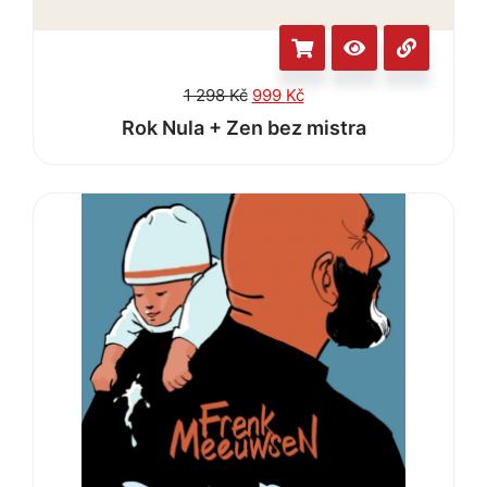
1 298
Kč
999
Kč
Rok Nula + Zen bez mistra