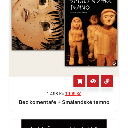
1 498
Kč
1 199
Kč
Bez komentáře + Smålandské temno