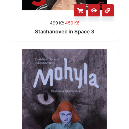
499
Kč
450
Kč
Stachanovec in Space 3