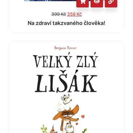
399
Kč
359
Kč
Na zdraví takzvaného člověka!