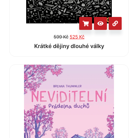
599
Kč
525
Kč
Krátké dějiny dlouhé války