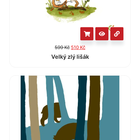
599
Kč
510
Kč
Velký zlý lišák