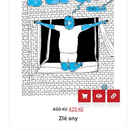
499
Kč
425
Kč
Zlé sny