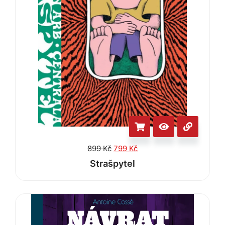
899
Kč
799
Kč
Strašpytel