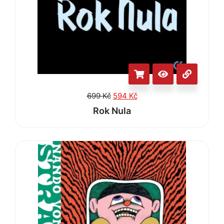
699
Kč
594
Kč
Rok Nula