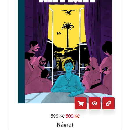
599
Kč
509
Kč
Návrat