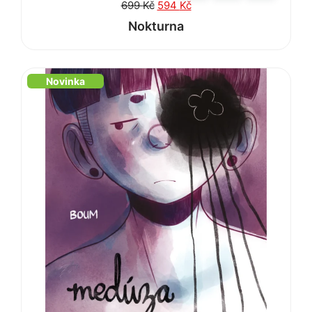
699
Kč
594
Kč
Nokturna
Novinka