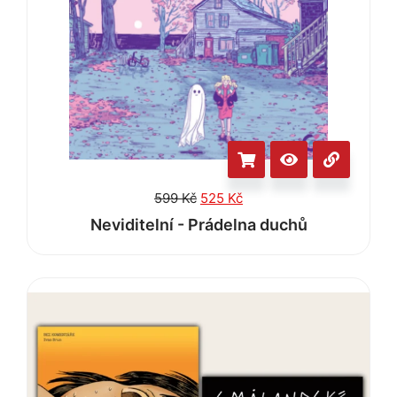
599
Kč
525
Kč
Neviditelní - Prádelna duchů