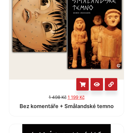
1 498
Kč
1 199
Kč
Bez komentáře + Smålandské temno