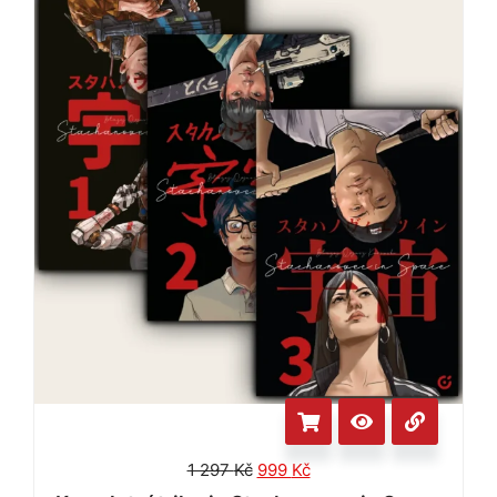
1 297
Kč
999
Kč