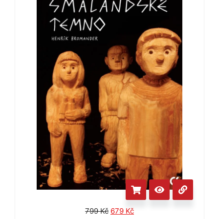
799
Kč
679
Kč