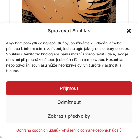
Spravovat Souhlas
Abychom poskytli co nejlepší služby, používáme k ukládání a/nebo
699
Kč
594
Kč
přístupu k informacím o zařízení, technologie jako jsou soubory cookies.
Souhlas s těmito technologiemi nám umožní zpracovávat údaje, jako je
Bez komentáře
chování při procházení nebo jedinečná ID na tomto webu. Nesouhlas
nebo odvolání souhlasu může nepříznivě ovlivnit určité vlastnosti a
funkce.
Přijmout
Odmítnout
Zobrazit předvolby
Ochrana osobních údajů
Prohlášení o ochraně osobních údajů