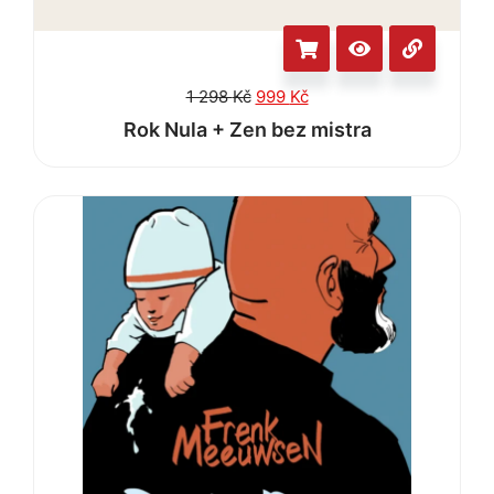
1 298
Kč
999
Kč
Rok Nula + Zen bez mistra