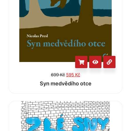
699
Kč
595
Kč
Syn medvědího otce